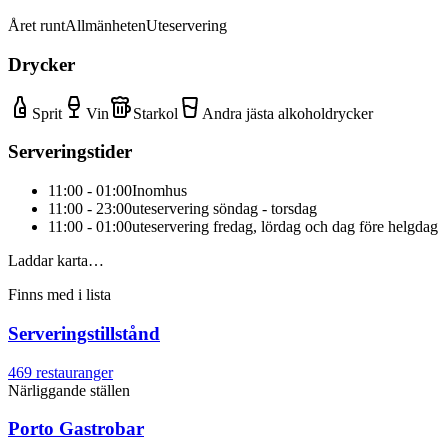
Året runt
Allmänheten
Uteservering
Drycker
Sprit
Vin
Starkol
Andra jästa alkoholdrycker
Serveringstider
11:00 - 01:00
Inomhus
11:00 - 23:00
uteservering söndag - torsdag
11:00 - 01:00
uteservering fredag, lördag och dag före helgdag
Laddar karta…
Finns med i lista
Serveringstillstånd
469
restauranger
Närliggande ställen
Porto Gastrobar