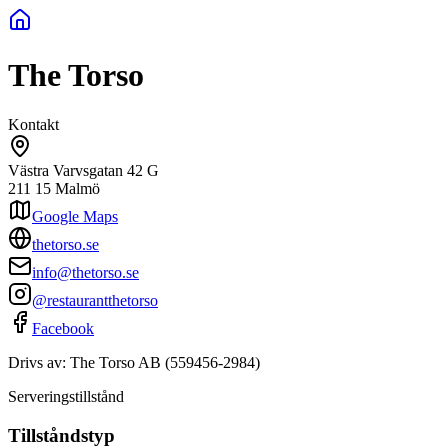
The Torso
Kontakt
Västra Varvsgatan 42 G
211 15
Malmö
Google Maps
thetorso.se
info@thetorso.se
@restaurantthetorso
Facebook
Drivs av:
The Torso AB
(
559456-2984
)
Serveringstillstånd
Tillståndstyp