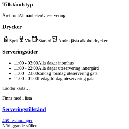
Tillståndstyp
Året runt
Allmänheten
Uteservering
Drycker
Sprit
Vin
Starkol
Andra jästa alkoholdrycker
Serveringstider
11:00 - 03:00
Alla dagar inomhus
11:00 - 22:00
Alla dagar uteservering innergård
11:00 - 23:00
söndag-torsdag uteservering gata
11:00 - 01:00
fredag-lördag uteservering gata
Laddar karta…
Finns med i lista
Serveringstillstånd
469
restauranger
Närliggande ställen