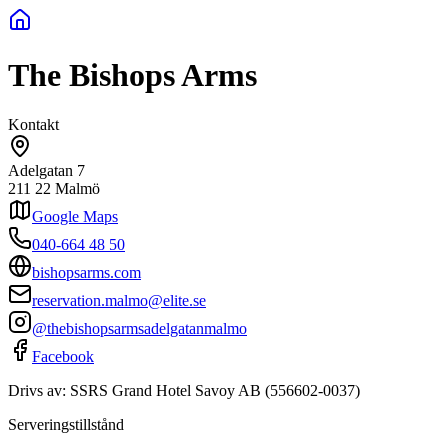
The Bishops Arms
Kontakt
Adelgatan 7
211 22
Malmö
Google Maps
040-664 48 50
bishopsarms.com
reservation.malmo@elite.se
@thebishopsarmsadelgatanmalmo
Facebook
Drivs av:
SSRS Grand Hotel Savoy AB
(
556602-0037
)
Serveringstillstånd