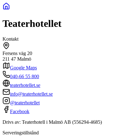
Teaterhotellet
Kontakt
Fersens väg 20
211 47
Malmö
Google Maps
040-66 55 800
teaterhotellet.se
info@teaterhotellet.se
@teaterhotellet
Facebook
Drivs av:
Teaterhotell i Malmö AB
(
556294-4685
)
Serveringstillstånd