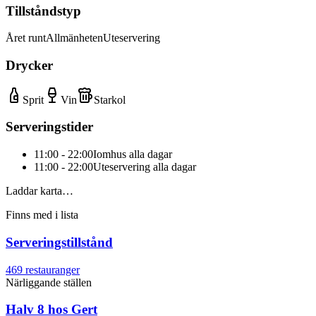
Tillståndstyp
Året runt
Allmänheten
Uteservering
Drycker
Sprit
Vin
Starkol
Serveringstider
11:00 - 22:00
Iomhus alla dagar
11:00 - 22:00
Uteservering alla dagar
Laddar karta…
Finns med i lista
Serveringstillstånd
469
restauranger
Närliggande ställen
Halv 8 hos Gert