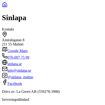
Sinlapa
Kontakt
Amiralsgatan 8
211 55
Malmö
Google Maps
076-007 75 99
sinlapa.se
info@sinlapa.se
@sinlapa_malmo
Facebook
Drivs av:
La Green AB
(
559278-3988
)
Serveringstillstånd