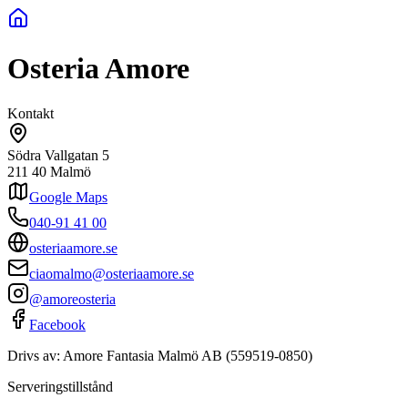
Osteria Amore
Kontakt
Södra Vallgatan 5
211 40
Malmö
Google Maps
040-91 41 00
osteriaamore.se
ciaomalmo@osteriaamore.se
@amoreosteria
Facebook
Drivs av:
Amore Fantasia Malmö AB
(
559519-0850
)
Serveringstillstånd