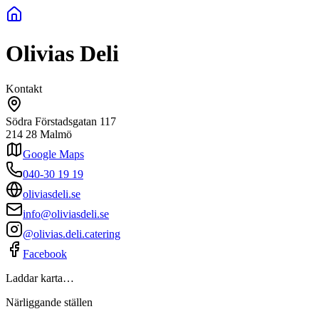
Olivias Deli
Kontakt
Södra Förstadsgatan 117
214 28
Malmö
Google Maps
040-30 19 19
oliviasdeli.se
info@oliviasdeli.se
@olivias.deli.catering
Facebook
Laddar karta…
Närliggande ställen