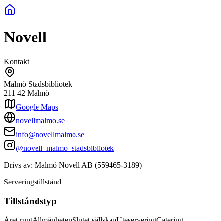
Novell
Kontakt
Malmö Stadsbibliotek
211 42
Malmö
Google Maps
novellmalmo.se
info@novellmalmo.se
@novell_malmo_stadsbibliotek
Drivs av:
Malmö Novell AB
(
559465-3189
)
Serveringstillstånd
Tillståndstyp
Året runt
Allmänheten
Slutet sällskap
Uteservering
Catering