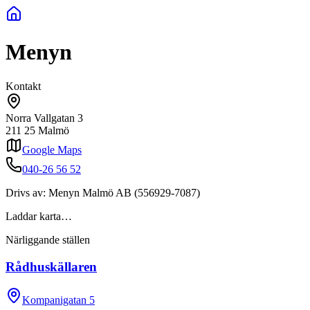
Menyn
Kontakt
Norra Vallgatan 3
211 25
Malmö
Google Maps
040-26 56 52
Drivs av:
Menyn Malmö AB
(
556929-7087
)
Laddar karta…
Närliggande ställen
Rådhuskällaren
Kompanigatan 5