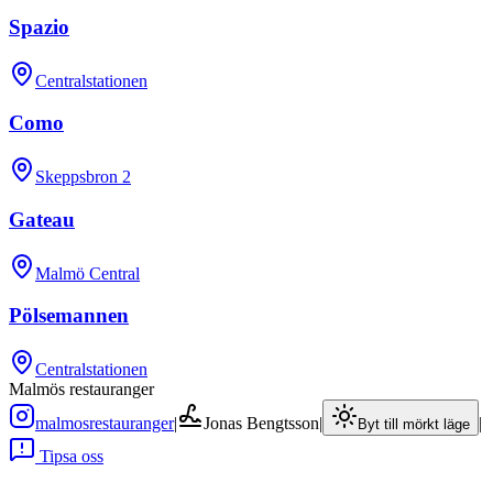
Spazio
Centralstationen
Como
Skeppsbron 2
Gateau
Malmö Central
Pölsemannen
Centralstationen
Malmös restauranger
malmosrestauranger
|
Jonas Bengtsson
|
|
Byt till mörkt läge
Tipsa oss