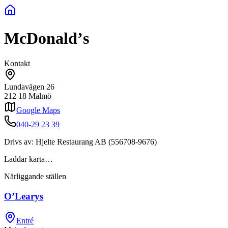
McDonaldʼs
Kontakt
Lundavägen 26
212 18
Malmö
Google Maps
040-29 23 39
Drivs av:
Hjelte Restaurang AB
(
556708-9676
)
Laddar karta…
Närliggande ställen
O’Learys
Entré