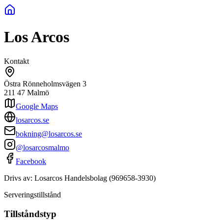
Los Arcos
Kontakt
Östra Rönneholmsvägen 3
211 47
Malmö
Google Maps
losarcos.se
bokning@losarcos.se
@losarcosmalmo
Facebook
Drivs av:
Losarcos Handelsbolag
(
969658-3930
)
Serveringstillstånd
Tillståndstyp