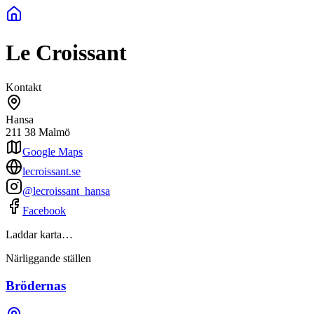
Le Croissant
Kontakt
Hansa
211 38
Malmö
Google Maps
lecroissant.se
@lecroissant_hansa
Facebook
Laddar karta…
Närliggande ställen
Brödernas