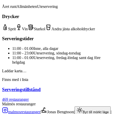
Året runt
Allmänheten
Uteservering
Drycker
Sprit
Vin
Starkol
Andra jästa alkoholdrycker
Serveringstider
11:00 - 01:00
Inne, alla dagar
11:00 - 23:00
Uteservering, söndag-torsdag
11:00 - 01:00
Uteservering, fredag-lördag samt dag före
helgdag
Laddar karta…
Finns med i lista
Serveringstillstånd
469
restauranger
Malmös restauranger
malmosrestauranger
|
Jonas Bengtsson
|
|
Byt till mörkt läge