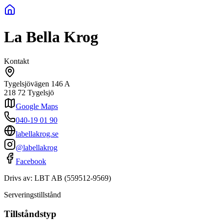
La Bella Krog
Kontakt
Tygelsjövägen 146 A
218 72
Tygelsjö
Google Maps
040-19 01 90
labellakrog.se
@labellakrog
Facebook
Drivs av:
LBT AB
(
559512-9569
)
Serveringstillstånd
Tillståndstyp