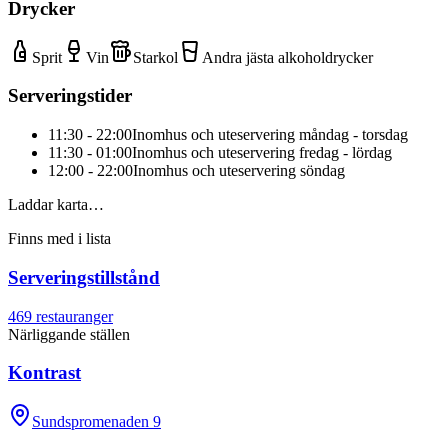
Drycker
Sprit
Vin
Starkol
Andra jästa alkoholdrycker
Serveringstider
11:30 - 22:00
Inomhus och uteservering måndag - torsdag
11:30 - 01:00
Inomhus och uteservering fredag - lördag
12:00 - 22:00
Inomhus och uteservering söndag
Laddar karta…
Finns med i lista
Serveringstillstånd
469
restauranger
Närliggande ställen
Kontrast
Sundspromenaden 9