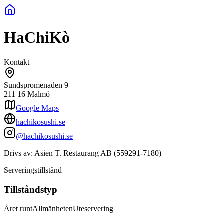
HaChiKò
Kontakt
Sundspromenaden 9
211 16
Malmö
Google Maps
hachikosushi.se
@hachikosushi.se
Drivs av:
Asien T. Restaurang AB
(
559291-7180
)
Serveringstillstånd
Tillståndstyp
Året runt
Allmänheten
Uteservering