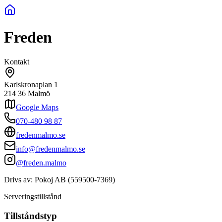
Freden
Kontakt
Karlskronaplan 1
214 36
Malmö
Google Maps
070-480 98 87
fredenmalmo.se
info@fredenmalmo.se
@freden.malmo
Drivs av:
Pokoj AB
(
559500-7369
)
Serveringstillstånd
Tillståndstyp