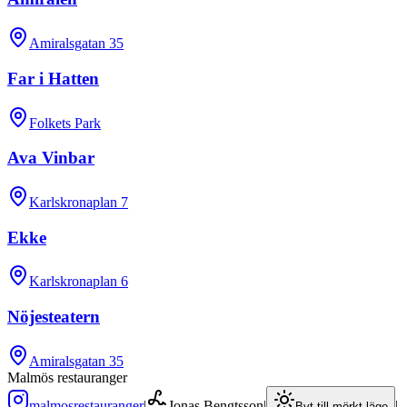
Amiralsgatan 35
Far i Hatten
Folkets Park
Ava Vinbar
Karlskronaplan 7
Ekke
Karlskronaplan 6
Nöjesteatern
Amiralsgatan 35
Malmös restauranger
malmosrestauranger
|
Jonas Bengtsson
|
|
Byt till mörkt läge