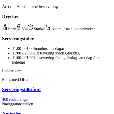
Året runt
Allmänheten
Uteservering
Drycker
Sprit
Vin
Starkol
Andra jästa alkoholdrycker
Serveringstider
11:00 - 01:00
Inomhus alla dagar
11:00 - 23:00
Uteservering söndag-torsdag
11:00 - 01:00
Uteservering fredag-lördag samt dag före
helgdag
Laddar karta…
Finns med i lista
Serveringstillstånd
469
restauranger
Närliggande ställen
Amiralen