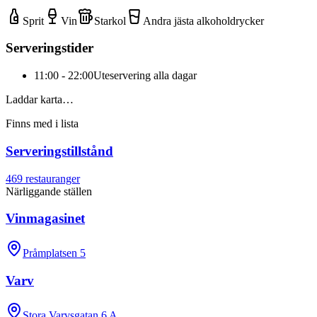
Sprit
Vin
Starkol
Andra jästa alkoholdrycker
Serveringstider
11:00 - 22:00
Uteservering alla dagar
Laddar karta…
Finns med i lista
Serveringstillstånd
469
restauranger
Närliggande ställen
Vinmagasinet
Pråmplatsen 5
Varv
Stora Varvsgatan 6 A