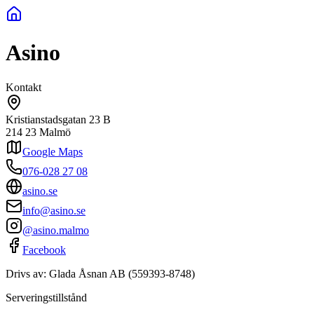
Asino
Kontakt
Kristianstadsgatan 23 B
214 23
Malmö
Google Maps
076-028 27 08
asino.se
info@asino.se
@asino.malmo
Facebook
Drivs av:
Glada Åsnan AB
(
559393-8748
)
Serveringstillstånd