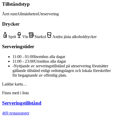
Tillståndstyp
Året runt
Allmänheten
Uteservering
Drycker
Sprit
Vin
Starkol
Andra jästa alkoholdrycker
Serveringstider
11:00 - 01:00
Inomhus alla dagar
11:00 - 23:00
Utomhus alla dagar
-
Nyttjande av serveringstillstånd på uteservering förutsätter
gällande tillstånd enligt ordningslagen och lokala föreskrifter
för begagnande av offentlig plats.
Laddar karta…
Finns med i lista
Serveringstillstånd
469
restauranger