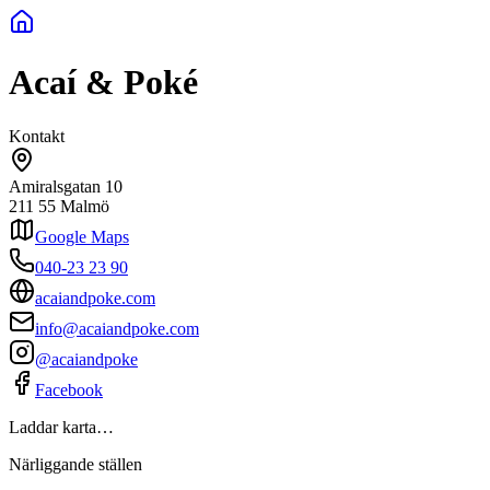
Acaí & Poké
Kontakt
Amiralsgatan 10
211 55
Malmö
Google Maps
040-23 23 90
acaiandpoke.com
info@acaiandpoke.com
@acaiandpoke
Facebook
Laddar karta…
Närliggande ställen